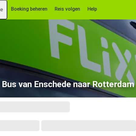
Boeking beheren
Reis volgen
Help
ce
Bus van Enschede naar Rotterdam