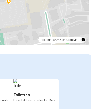
Protomaps
©
OpenStreetMap
Toiletten
 veilig
Beschikbaar in elke FlixBus