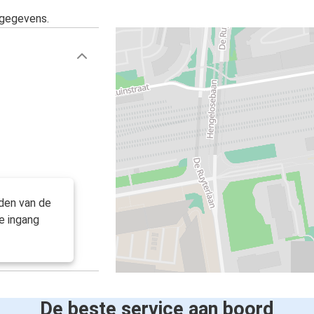
sgegevens.
rden van de
e ingang
De beste service aan boord