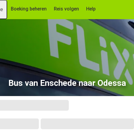
Boeking beheren
Reis volgen
Help
ce
Bus van Enschede naar Odessa