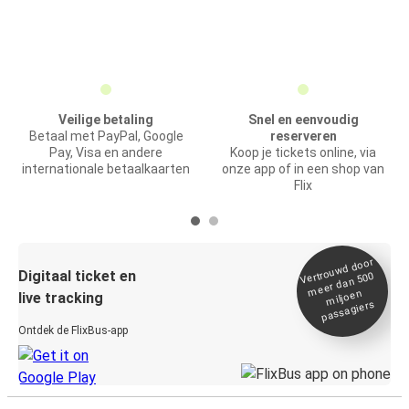
Veilige betaling
Snel en eenvoudig
Betaal met PayPal, Google
reserveren
Pay, Visa en andere
Koop je tickets online, via
internationale betaalkaarten
onze app of in een shop van
Flix
Vertrou
wd door
Digitaal ticket en
meer dan 500
miljoen
live tracking
passagiers
Ontdek de FlixBus-app