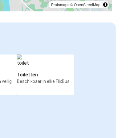
Protomaps
©
OpenStreetMap
Toiletten
 veilig
Beschikbaar in elke FlixBus