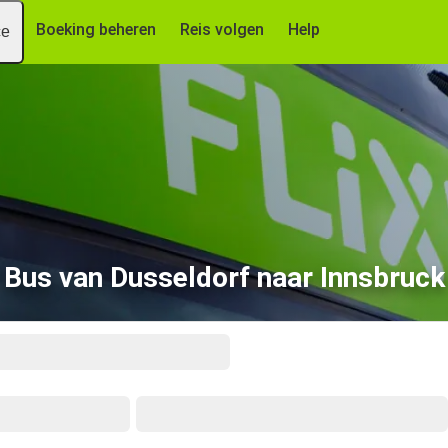
Boeking beheren
Reis volgen
Help
ce
Bus van Dusseldorf naar Innsbruck