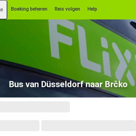
Boeking beheren
Reis volgen
Help
ce
Bus van Düsseldorf naar Brčko