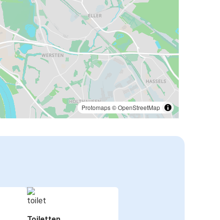
Protomaps
©
OpenStreetMap
Toiletten