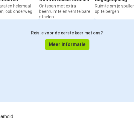
paraten helemaal
Ontspan met extra
Ruimte om je spullen
en, ook onderweg
beenruimte en verstelbare
op te bergen
stoelen
Reis je voor de eerste keer met ons?
Meer informatie
aarheid