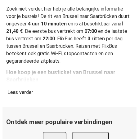
Zoek niet verder, hier heb je alle belangrijke informatie
voor je busreis! De rit van Brussel naar Saarbrücken duurt
ongeveer
4 uur 10 minuten
en is al beschikbaar vanaf
21,48 €
. De eerste bus vertrekt om
07:00
en de laatste
bus vertrekt om
22:00
. FlixBus heeft
3 ritten
per dag
tussen Brussel en Saarbrücken. Reizen met FlixBus
betekent ook gratis Wi-Fi, stopcontacten en een
gegarandeerde zitplaats.
Hoe koop je een busticket van Brussel naar
Saarbrücken
Een busticket boeken is heel simpel: op onze website of
Lees verder
gratis app boek je een rit in een paar klikken. Als je online
een busticket koopt van Brussel naar Saarbrücken, kun je
veilig online betalen met creditcard, Paypal, Google en
Apple Pay. Je kunt ook contant betalen op sommige
Ontdek meer populaire verbindingen
routes of bij een van onze verkooppunten.