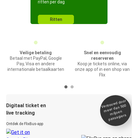
ritten per dag
Ritten
Veilige betaling
Snel en eenvoudig
Betaal met PayPal, Google
reserveren
Pay, Visa en andere
Koop je tickets online, via
internationale betaalkaarten
onze app of in een shop van
Flix
Vertrou
wd door
Digitaal ticket en
meer dan 500
miljoen
live tracking
passagiers
Ontdek de FlixBus-app