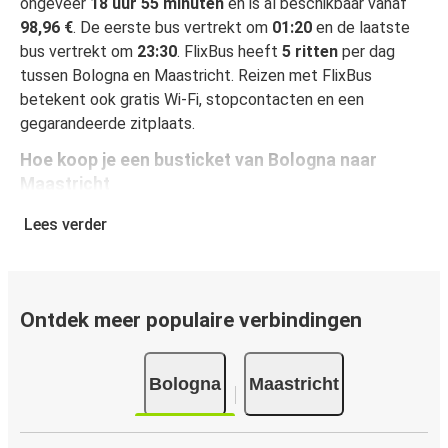
ongeveer
18 uur 55 minuten
en is al beschikbaar vanaf
98,96 €
. De eerste bus vertrekt om
01:20
en de laatste
bus vertrekt om
23:30
. FlixBus heeft
5 ritten
per dag
tussen Bologna en Maastricht. Reizen met FlixBus
betekent ook gratis Wi-Fi, stopcontacten en een
gegarandeerde zitplaats.
Hoe koop je een busticket van Bologna naar
Maastricht
Een busticket boeken is heel simpel: op onze website of
Lees verder
gratis app boek je een rit in een paar klikken. Als je online
een busticket koopt van Bologna naar Maastricht, kun je
veilig online betalen met creditcard, Paypal, Google en
Apple Pay. Je kunt ook contant betalen op sommige
Ontdek meer populaire verbindingen
routes of bij een van onze verkooppunten.
Bologna
Maastricht