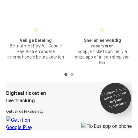
Veilige betaling
Snel en eenvoudig
Betaal met PayPal, Google
reserveren
Pay, Visa en andere
Koop je tickets online, via
internationale betaalkaarten
onze app of in een shop van
Flix
Vertrou
wd door
Digitaal ticket en
meer dan 500
miljoen
live tracking
passagiers
Ontdek de FlixBus-app