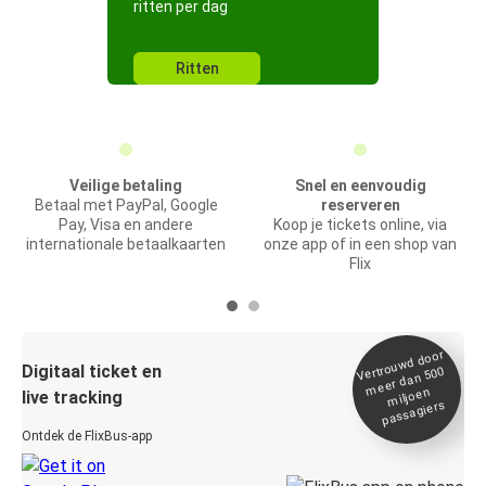
ritten per dag
Ritten
Veilige betaling
Snel en eenvoudig
Betaal met PayPal, Google
reserveren
Pay, Visa en andere
Koop je tickets online, via
internationale betaalkaarten
onze app of in een shop van
Flix
Vertrou
wd door
Digitaal ticket en
meer dan 500
miljoen
live tracking
passagiers
Ontdek de FlixBus-app