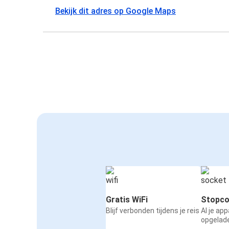
Bekijk dit adres op Google Maps
Gratis WiFi
Stopco
Blijf verbonden tijdens je reis
Al je ap
opgelad