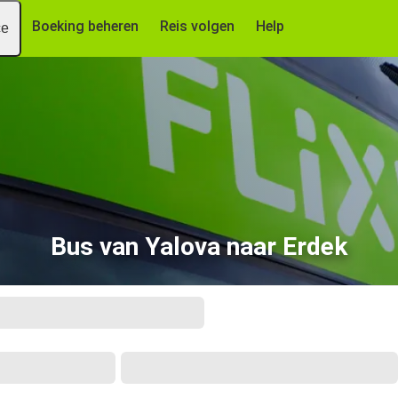
Boeking beheren
Reis volgen
Help
ce
Bus van Yalova naar Erdek