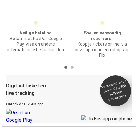
Veilige betaling
Snel en eenvoudig
Betaal met PayPal, Google
reserveren
Pay, Visa en andere
Koop je tickets online, via
internationale betaalkaarten
onze app of in een shop van
Flix
Vertrou
wd door
Digitaal ticket en
meer dan 500
miljoen
live tracking
passagiers
Ontdek de FlixBus-app