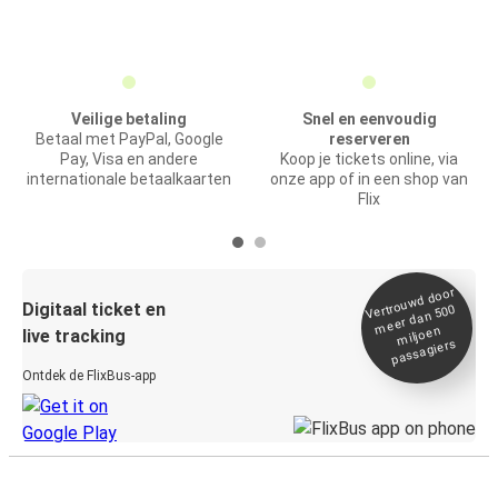
Veilige betaling
Snel en eenvoudig
Betaal met PayPal, Google
reserveren
Pay, Visa en andere
Koop je tickets online, via
internationale betaalkaarten
onze app of in een shop van
Flix
Vertrou
wd door
Digitaal ticket en
meer dan 500
miljoen
live tracking
passagiers
Ontdek de FlixBus-app