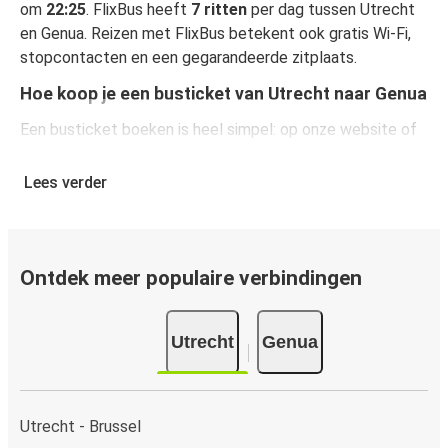
om
22:25
. FlixBus heeft
7 ritten
per dag tussen Utrecht
en Genua. Reizen met FlixBus betekent ook gratis Wi-Fi,
stopcontacten en een gegarandeerde zitplaats.
Hoe koop je een busticket van Utrecht naar Genua
Een busticket boeken is heel simpel: op onze website of
gratis app boek je een rit in een paar klikken. Als je online
een busticket koopt van Utrecht naar Genua, kun je veilig
Lees verder
online betalen met creditcard, Paypal, Google en Apple
Pay. Je kunt ook contant betalen op sommige routes of
bij een van onze verkooppunten.
Ontdek meer populaire verbindingen
Utrecht
Genua
Utrecht - Brussel