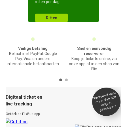
ritten per dag
Ritten
Veilige betaling
Snel en eenvoudig
Betaal met PayPal, Google
reserveren
Pay, Visa en andere
Koop je tickets online, via
internationale betaalkaarten
onze app of in een shop van
Flix
Vertrou
wd door
Digitaal ticket en
meer dan 500
miljoen
live tracking
passagiers
Ontdek de FlixBus-app