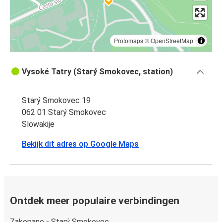
Protomaps
©
OpenStreetMap
Vysoké Tatry (Starý Smokovec, station)
Starý Smokovec 19
062 01 Starý Smokovec
Slowakije
Bekijk dit adres op Google Maps
Ontdek meer populaire verbindingen
Zakopane - Starý Smokovec