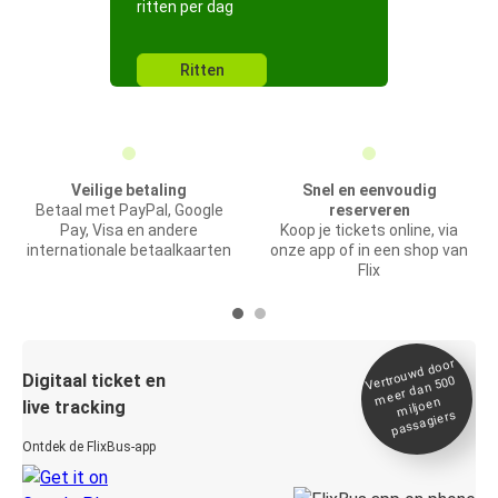
ritten per dag
Ritten
Veilige betaling
Snel en eenvoudig
Betaal met PayPal, Google
reserveren
Pay, Visa en andere
Koop je tickets online, via
internationale betaalkaarten
onze app of in een shop van
Flix
Vertrou
wd door
Digitaal ticket en
meer dan 500
miljoen
live tracking
passagiers
Ontdek de FlixBus-app