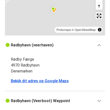
Protomaps
©
OpenStreetMap
Rødbyhavn (veerhaven)
Rødby Færge
4970 Rødbyhavn
Denemarken
Bekijk dit adres op Google Maps
Rødbyhavn (Veerboot) Waypoint