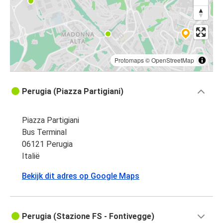
Protomaps
©
OpenStreetMap
Perugia (Piazza Partigiani)
Piazza Partigiani
Bus Terminal
06121 Perugia
Italië
Bekijk dit adres op Google Maps
Perugia (Stazione FS - Fontivegge)