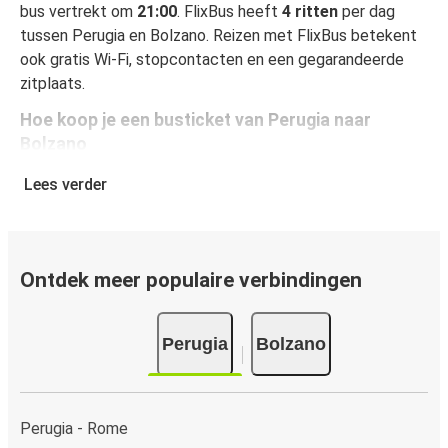
bus vertrekt om
21:00
. FlixBus heeft
4 ritten
per dag
tussen Perugia en Bolzano. Reizen met FlixBus betekent
ook gratis Wi-Fi, stopcontacten en een gegarandeerde
zitplaats.
Hoe koop je een busticket van Perugia naar
Bolzano
Een busticket boeken is heel simpel: op onze website of
Lees verder
gratis app boek je een rit in een paar klikken. Als je online
een busticket koopt van Perugia naar Bolzano, kun je
veilig online betalen met creditcard, Paypal, Google en
Apple Pay. Je kunt ook contant betalen op sommige
Ontdek meer populaire verbindingen
routes of bij een van onze verkooppunten.
Perugia
Bolzano
Perugia - Rome