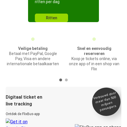
ritten per dag
Ritten
Veilige betaling
Snel en eenvoudig
Betaal met PayPal, Google
reserveren
Pay, Visa en andere
Koop je tickets online, via
internationale betaalkaarten
onze app of in een shop van
Flix
Vertrou
wd door
Digitaal ticket en
meer dan 500
miljoen
live tracking
passagiers
Ontdek de FlixBus-app