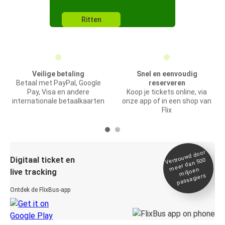
Ritten
Veilige betaling
Snel en eenvoudig
Betaal met PayPal, Google
reserveren
Pay, Visa en andere
Koop je tickets online, via
internationale betaalkaarten
onze app of in een shop van
Flix
Vertrou
wd door
Digitaal ticket en
meer dan 500
miljoen
live tracking
passagiers
Ontdek de FlixBus-app