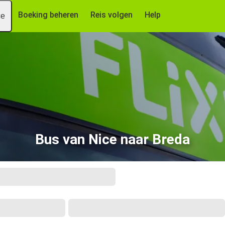
Boeking beheren
Reis volgen
Help
ce
Bus van Nice naar Breda