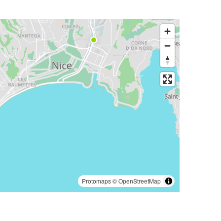
Protomaps
©
OpenStreetMap