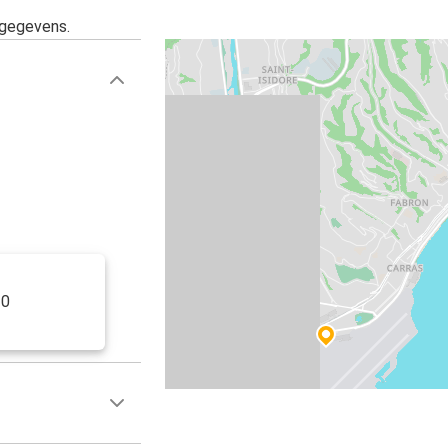
sgegevens.
10