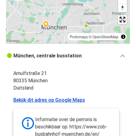
Protomaps
©
OpenStreetMap
München, centrale busstation
Arnulfstraße 21
80335 München
Duitsland
Bekijk dit adres op Google Maps
Informatie over de perrons is
beschikbaar op: https://www.zob-
busbahnhof-muenchen.de/en/