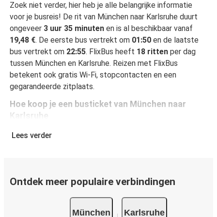
Zoek niet verder, hier heb je alle belangrijke informatie
voor je busreis! De rit van München naar Karlsruhe duurt
ongeveer
3 uur 35 minuten
en is al beschikbaar vanaf
19,48 €
. De eerste bus vertrekt om
01:50
en de laatste
bus vertrekt om
22:55
. FlixBus heeft
18 ritten
per dag
tussen München en Karlsruhe. Reizen met FlixBus
betekent ook gratis Wi-Fi, stopcontacten en een
gegarandeerde zitplaats.
Hoe koop je een busticket van München naar
Karlsruhe
Een busticket boeken is heel simpel: op onze website of
Lees verder
gratis app boek je een rit in een paar klikken. Als je online
een busticket koopt van München naar Karlsruhe, kun je
veilig online betalen met creditcard, Paypal, Google en
Apple Pay. Je kunt ook contant betalen op sommige
Ontdek meer populaire verbindingen
routes of bij een van onze verkooppunten.
München
Karlsruhe