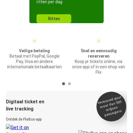
ritten per dag
Ritten
Veilige betaling
Snel en eenvoudig
Betaal met PayPal, Google
reserveren
Pay, Visa en andere
Koop je tickets online, via
internationale betaalkaarten
onze app of in een shop van
Flix
Vertrou
wd door
Digitaal ticket en
meer dan 500
miljoen
live tracking
passagiers
Ontdek de FlixBus-app