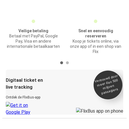
Veilige betaling
Snel en eenvoudig
Betaal met PayPal, Google
reserveren
Pay, Visa en andere
Koop je tickets online, via
internationale betaalkaarten
onze app of in een shop van
Flix
Vertrou
wd door
Digitaal ticket en
meer dan 500
miljoen
live tracking
passagiers
Ontdek de FlixBus-app