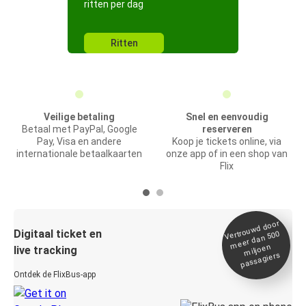
ritten per dag
Ritten
Veilige betaling
Snel en eenvoudig
Betaal met PayPal, Google
reserveren
Pay, Visa en andere
Koop je tickets online, via
internationale betaalkaarten
onze app of in een shop van
Flix
Vertrou
wd door
Digitaal ticket en
meer dan 500
miljoen
live tracking
passagiers
Ontdek de FlixBus-app