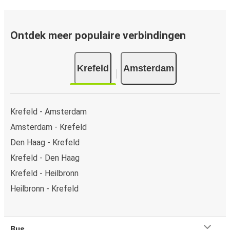
veilig online betalen met creditcard, Paypal, Google en
Apple Pay. Je kunt ook contant betalen op sommige
routes of bij een van onze verkooppunten.
Ontdek meer populaire verbindingen
Krefeld
Amsterdam
Krefeld - Amsterdam
Amsterdam - Krefeld
Den Haag - Krefeld
Krefeld - Den Haag
Krefeld - Heilbronn
Heilbronn - Krefeld
Bus