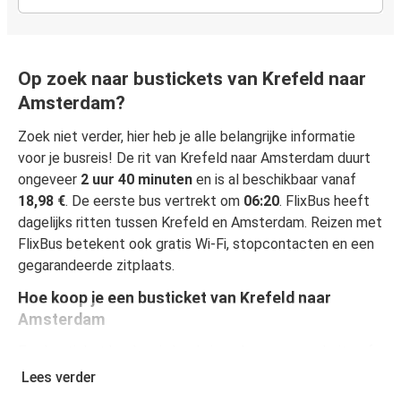
Op zoek naar bustickets van Krefeld naar
Amsterdam?
Zoek niet verder, hier heb je alle belangrijke informatie
voor je busreis! De rit van Krefeld naar Amsterdam duurt
ongeveer
2 uur 40 minuten
en is al beschikbaar vanaf
18,98 €
. De eerste bus vertrekt om
06:20
. FlixBus heeft
dagelijks ritten tussen Krefeld en Amsterdam. Reizen met
FlixBus betekent ook gratis Wi-Fi, stopcontacten en een
gegarandeerde zitplaats.
Hoe koop je een busticket van Krefeld naar
Amsterdam
Een busticket boeken is heel simpel: op onze website of
gratis app boek je een rit in een paar klikken. Als je online
Lees verder
een busticket koopt van Krefeld naar Amsterdam, kun je