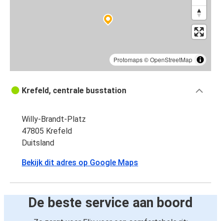
Protomaps
©
OpenStreetMap
Krefeld, centrale busstation
Willy-Brandt-Platz
47805 Krefeld
Duitsland
Bekijk dit adres op Google Maps
De beste service aan boord