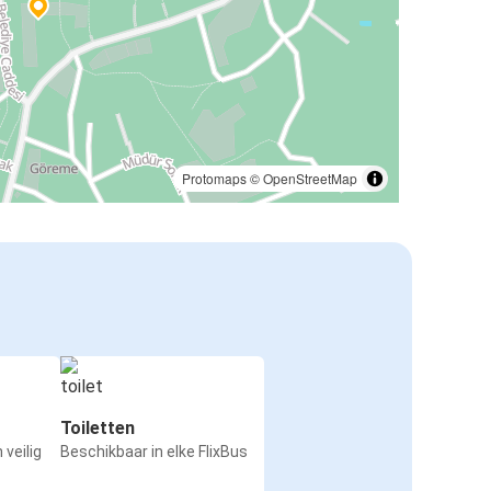
Protomaps
©
OpenStreetMap
Toiletten
 veilig
Beschikbaar in elke FlixBus