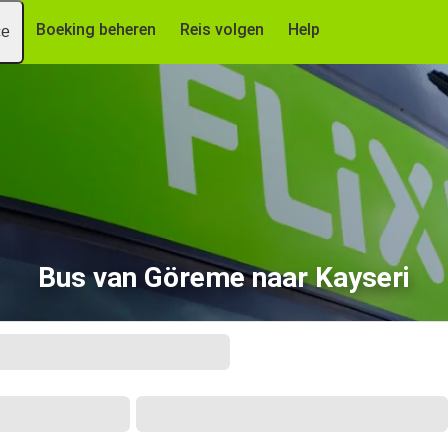
Boeking beheren
Reis volgen
Help
ce
Bus van Göreme naar Kayseri