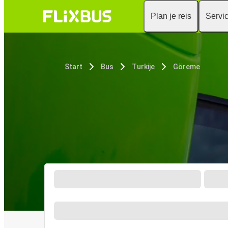
Plan je reis
Servi
Start
Bus
Turkije
Göreme