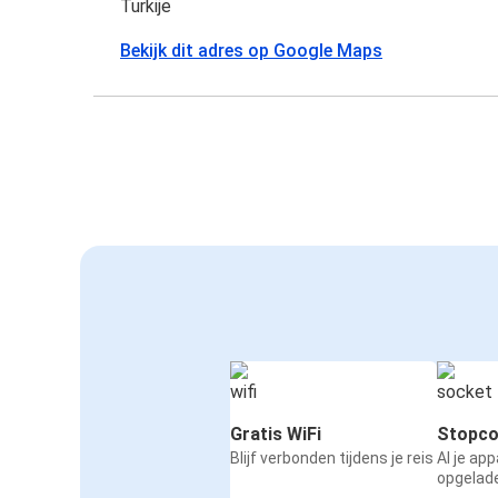
Turkije
Bekijk dit adres op Google Maps
Gratis WiFi
Stopco
Blijf verbonden tijdens je reis
Al je ap
opgelad