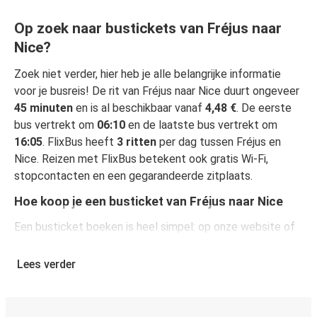
Op zoek naar bustickets van Fréjus naar
Nice?
Zoek niet verder, hier heb je alle belangrijke informatie
voor je busreis! De rit van Fréjus naar Nice duurt ongeveer
45 minuten
en is al beschikbaar vanaf
4,48 €
. De eerste
bus vertrekt om
06:10
en de laatste bus vertrekt om
16:05
. FlixBus heeft
3 ritten
per dag tussen Fréjus en
Nice. Reizen met FlixBus betekent ook gratis Wi-Fi,
stopcontacten en een gegarandeerde zitplaats.
Hoe koop je een busticket van Fréjus naar Nice
Een busticket boeken is heel simpel: op onze website of
gratis app boek je een rit in een paar klikken. Als je online
een busticket koopt van Fréjus naar Nice, kun je veilig
Lees verder
online betalen met creditcard, Paypal, Google en Apple
Pay. Je kunt ook contant betalen op sommige routes of
bij een van onze verkooppunten.