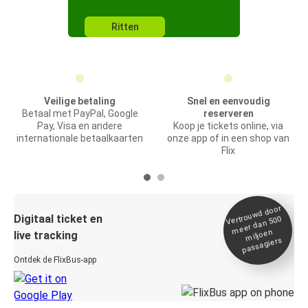
Ritten
Veilige betaling
Snel en eenvoudig
Betaal met PayPal, Google
reserveren
Pay, Visa en andere
Koop je tickets online, via
internationale betaalkaarten
onze app of in een shop van
Flix
Vertrou
wd door
Digitaal ticket en
meer dan 500
miljoen
live tracking
passagiers
Ontdek de FlixBus-app