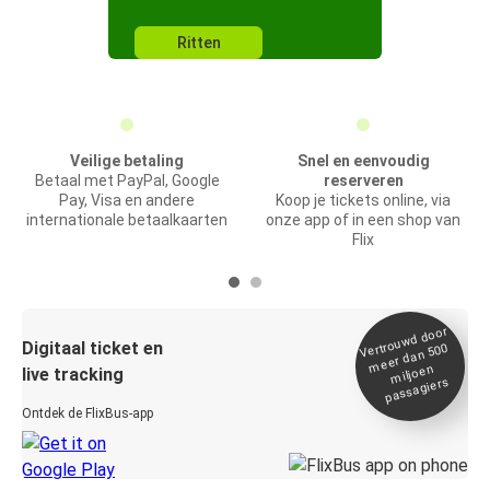
Ritten
Veilige betaling
Snel en eenvoudig
Betaal met PayPal, Google
reserveren
Pay, Visa en andere
Koop je tickets online, via
internationale betaalkaarten
onze app of in een shop van
Flix
Vertrou
wd door
Digitaal ticket en
meer dan 500
miljoen
live tracking
passagiers
Ontdek de FlixBus-app