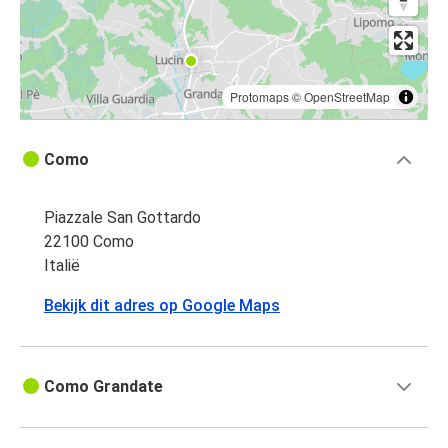
Protomaps
©
OpenStreetMap
Como
Piazzale San Gottardo
22100 Como
Italië
Bekijk dit adres op Google Maps
Como Grandate