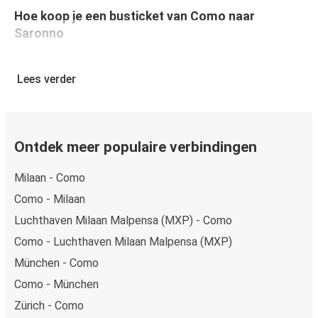
Hoe koop je een busticket van Como naar
Saronno
Een busticket boeken is heel simpel: op onze website of
gratis app boek je een rit in een paar klikken. Als je online
Lees verder
een busticket koopt van Como naar Saronno, kun je veilig
online betalen met creditcard, Paypal, Google en Apple
Pay. Je kunt ook contant betalen op sommige routes of
bij een van onze verkooppunten.
Ontdek meer populaire verbindingen
Milaan - Como
Como - Milaan
Luchthaven Milaan Malpensa (MXP) - Como
Como - Luchthaven Milaan Malpensa (MXP)
München - Como
Como - München
Zürich - Como