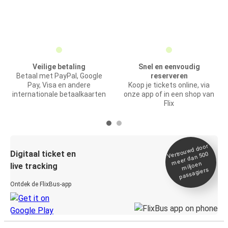
Veilige betaling
Snel en eenvoudig
Betaal met PayPal, Google
reserveren
Pay, Visa en andere
Koop je tickets online, via
internationale betaalkaarten
onze app of in een shop van
Flix
Vertrou
wd door
Digitaal ticket en
meer dan 500
miljoen
live tracking
passagiers
Ontdek de FlixBus-app