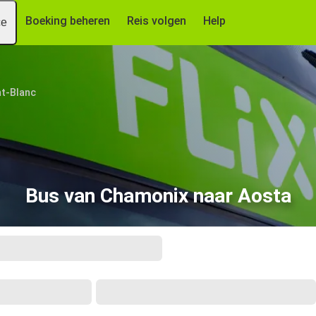
Boeking beheren
Reis volgen
Help
ce
t-Blanc
Bus van Chamonix naar Aosta