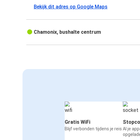
Bekijk dit adres op Google Maps
Chamonix, bushalte centrum
Gratis WiFi
Stopco
Blijf verbonden tijdens je reis
Al je ap
opgelad