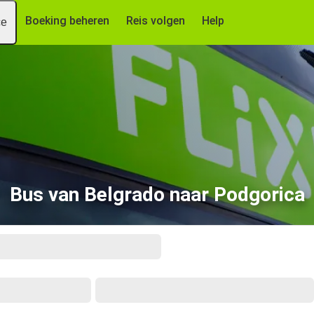
Boeking beheren
Reis volgen
Help
ce
Bus van Belgrado naar Podgorica