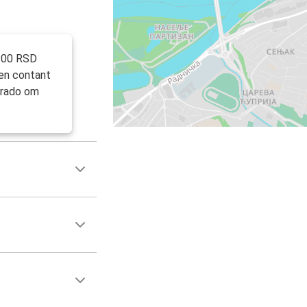
 300 RSD
een contant
lgrado om