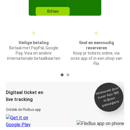
Ritten
Veilige betaling
Snel en eenvoudig
Betaal met PayPal, Google
reserveren
Pay, Visa en andere
Koop je tickets online, via
internationale betaalkaarten
onze app of in een shop van
Flix
Vertrou
wd door
Digitaal ticket en
meer dan 500
miljoen
live tracking
passagiers
Ontdek de FlixBus-app