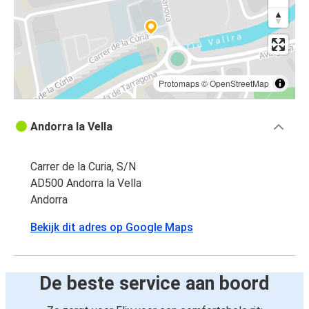
Protomaps
©
OpenStreetMap
Andorra la Vella
Carrer de la Curia, S/N
AD500 Andorra la Vella
Andorra
Bekijk dit adres op Google Maps
De beste service aan boord