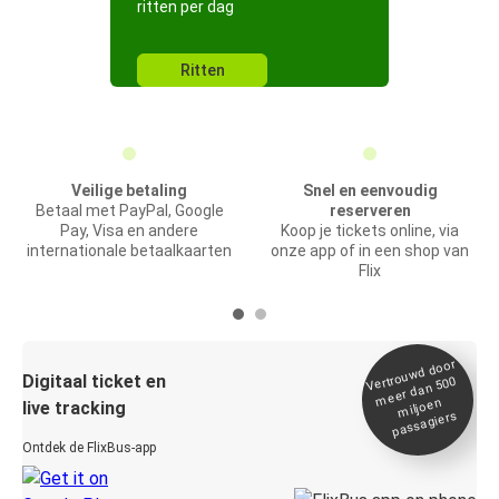
ritten per dag
Ritten
Veilige betaling
Snel en eenvoudig
Betaal met PayPal, Google
reserveren
Pay, Visa en andere
Koop je tickets online, via
internationale betaalkaarten
onze app of in een shop van
Flix
Vertrou
wd door
Digitaal ticket en
meer dan 500
miljoen
live tracking
passagiers
Ontdek de FlixBus-app