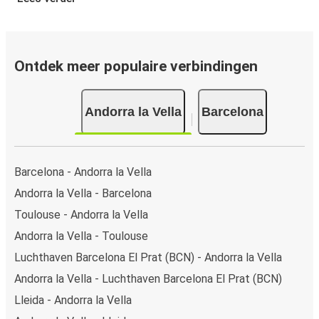
gratis app boek je een rit in een paar klikken. Als je online
een busticket koopt van Andorra la Vella naar Barcelona,
kun je veilig online betalen met creditcard, Paypal, Google
en Apple Pay. Je kunt ook contant betalen op sommige
Ontdek meer populaire verbindingen
routes of bij een van onze verkooppunten.
Andorra la Vella
Barcelona
Barcelona - Andorra la Vella
Andorra la Vella - Barcelona
Toulouse - Andorra la Vella
Andorra la Vella - Toulouse
Luchthaven Barcelona El Prat (BCN) - Andorra la Vella
Andorra la Vella - Luchthaven Barcelona El Prat (BCN)
Lleida - Andorra la Vella