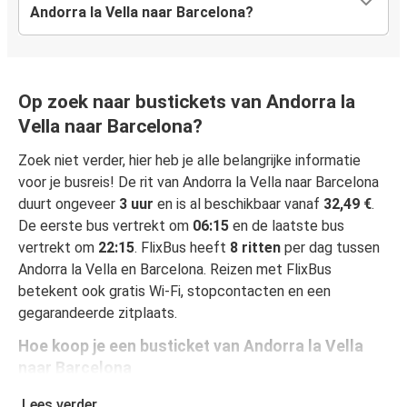
Andorra la Vella naar Barcelona?
Op zoek naar bustickets van Andorra la
Vella naar Barcelona?
Zoek niet verder, hier heb je alle belangrijke informatie
voor je busreis! De rit van Andorra la Vella naar Barcelona
duurt ongeveer
3 uur
en is al beschikbaar vanaf
32,49 €
.
De eerste bus vertrekt om
06:15
en de laatste bus
vertrekt om
22:15
. FlixBus heeft
8 ritten
per dag tussen
Andorra la Vella en Barcelona. Reizen met FlixBus
betekent ook gratis Wi-Fi, stopcontacten en een
gegarandeerde zitplaats.
Hoe koop je een busticket van Andorra la Vella
naar Barcelona
Een busticket boeken is heel simpel: op onze website of
Lees verder