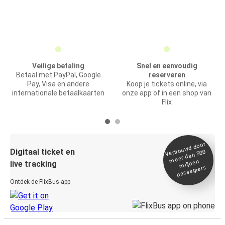
Veilige betaling
Snel en eenvoudig
Betaal met PayPal, Google
reserveren
Pay, Visa en andere
Koop je tickets online, via
internationale betaalkaarten
onze app of in een shop van
Flix
Vertrou
wd door
Digitaal ticket en
meer dan 500
miljoen
live tracking
passagiers
Ontdek de FlixBus-app