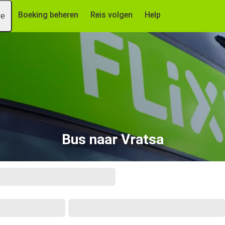
Boeking beheren
Reis volgen
Help
ce
Bus naar Vratsa