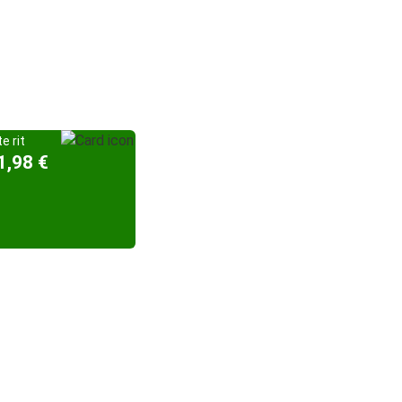
e rit
1,98 €