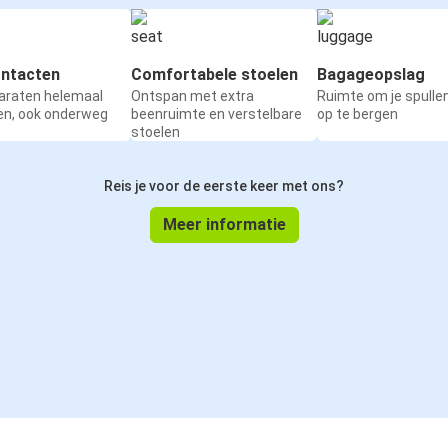
ntacten
Comfortabele stoelen
Bagageopslag
paraten helemaal
Ontspan met extra
Ruimte om je spullen
en, ook onderweg
beenruimte en verstelbare
op te bergen
stoelen
Reis je voor de eerste keer met ons?
Meer informatie