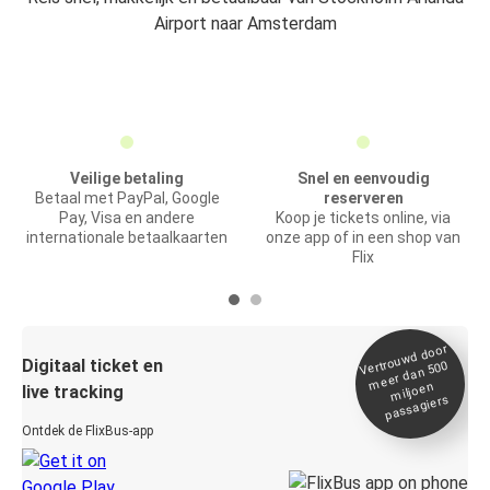
Airport naar Amsterdam
Veilige betaling
Snel en eenvoudig
Betaal met PayPal, Google
reserveren
Pay, Visa en andere
Koop je tickets online, via
internationale betaalkaarten
onze app of in een shop van
Flix
Vertrou
wd door
Digitaal ticket en
meer dan 500
miljoen
live tracking
passagiers
Ontdek de FlixBus-app