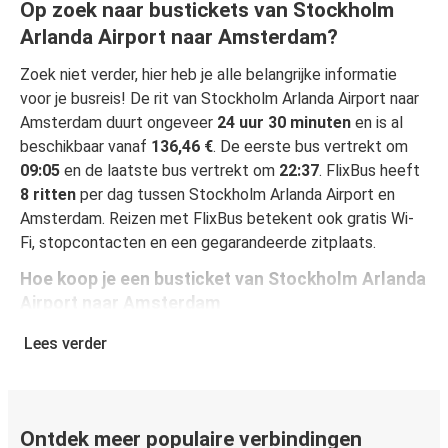
Op zoek naar bustickets van Stockholm
Arlanda Airport naar Amsterdam?
Zoek niet verder, hier heb je alle belangrijke informatie
voor je busreis! De rit van Stockholm Arlanda Airport naar
Amsterdam duurt ongeveer
24 uur 30 minuten
en is al
beschikbaar vanaf
136,46 €
. De eerste bus vertrekt om
09:05
en de laatste bus vertrekt om
22:37
. FlixBus heeft
8 ritten
per dag tussen Stockholm Arlanda Airport en
Amsterdam. Reizen met FlixBus betekent ook gratis Wi-
Fi, stopcontacten en een gegarandeerde zitplaats.
Hoe koop je een busticket van Stockholm Arlanda
Airport naar Amsterdam
Een busticket boeken is heel simpel: op onze website of
Lees verder
gratis app boek je een rit in een paar klikken. Als je online
een busticket koopt van Stockholm Arlanda Airport naar
Amsterdam, kun je veilig online betalen met creditcard,
Paypal, Google en Apple Pay. Je kunt ook contant
Ontdek meer populaire verbindingen