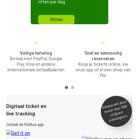
ritten per dag
Ritten
Veilige betaling
Snel en eenvoudig
Betaal met PayPal, Google
reserveren
Pay, Visa en andere
Koop je tickets online, via
internationale betaalkaarten
onze app of in een shop van
Flix
Vertrou
wd door
Digitaal ticket en
meer dan 500
miljoen
live tracking
passagiers
Ontdek de FlixBus-app